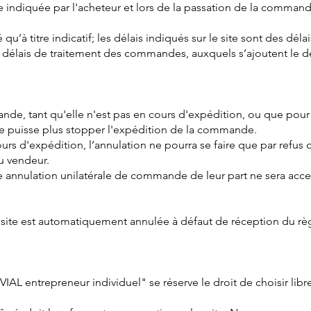
sse indiquée par l'acheteur et lors de la passation de la comman
 qu’à titre indicatif; les délais indiqués sur le site sont des d
 délais de traitement des commandes, auxquels s’ajoutent le d
nde, tant qu'elle n'est pas en cours d'expédition, ou que pou
ne puisse plus stopper l'expédition de la commande.
s d'expédition, l’annulation ne pourra se faire que par refus d
au vendeur.
e annulation unilatérale de commande de leur part ne sera acc
ite est automatiquement annulée à défaut de réception du règ
VIAL entrepreneur individuel" se réserve le droit de choisir lib