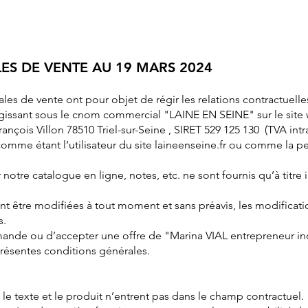
ES DE VENTE
AU 19 MARS 2024
les de vente ont pour objet de régir les relations contractuell
agissant sous le cnom commercial "LAINE EN SEINE" sur le site
François Villon 78510 Triel-sur-Seine , SIRET 529 125 130 (TVA i
ès comme étant l’utilisateur du site laineenseine.fr ou comme la 
otre catalogue en ligne, notes, etc. ne sont fournis qu’à titre i
t être modifiées à tout moment et sans préavis, les modificatio
s.
mande ou d’accepter une offre de "Marina VIAL entrepreneur i
présentes conditions générales.
 le texte et le produit n’entrent pas dans le champ contractuel.