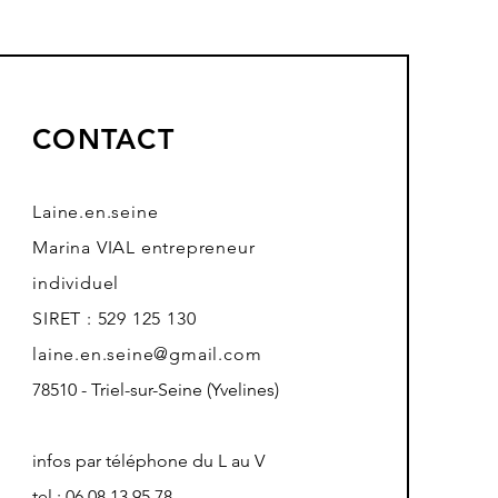
CONTACT
Laine.en.seine
Marina VIAL entrepreneur
individuel
SIRET : 529 125 130
laine.en.seine@gmail.com
78510 - Triel-sur-Seine (Yvelines)
infos par téléphone du L au V
tel : 06 08 13 95 78