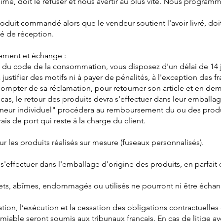
abîmé, doit le refuser et nous avertir au plus vite. Nous progra
produit commandé alors que le vendeur soutient l'avoir livré, do
é de réception.
sement et échange :
 du code de la consommation, vous disposez d'un délai de 14 j
 justifier des motifs ni à payer de pénalités, à l'exception des fr
 compter de sa réclamation, pour retourner son article et en de
s, le retour des produits devra s'effectuer dans leur emballage 
neur individuel" procédera au remboursement du ou des produit
ais de port qui reste à la charge du client.
r les produits réalisés sur mesure (fuseaux personnalisés).
t s'effectuer dans l'emballage d'origine des produits, en parfai
ets, abîmes, endommagés ou utilisés ne pourront ni être échan
mation, l’exécution et la cessation des obligations contractuelles
amiable seront soumis aux tribunaux français. En cas de litige a