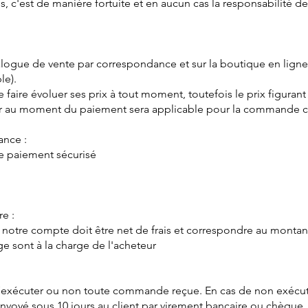
tes, c'est de manière fortuite et en aucun cas la responsabilité d
talogue de vente par correspondance et sur la boutique en ligne
le).
 faire évoluer ses prix à tout moment, toutefois le prix figurant 
r au moment du paiement sera applicable pour la commande 
ance :
de paiement sécurisé
e :
ur notre compte doit être net de frais et correspondre au mont
ge sont à la charge de l'acheteur
 d’exécuter ou non toute commande reçue. En cas de non exécu
nvoyé sous 10 jours au client par virement bancaire ou chèque.