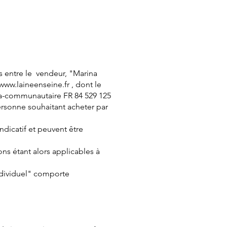
es entre le vendeur, "Marina
www.laineenseine.fr
, dont le
ntra-communautaire FR 84 529 125
personne souhaitant acheter par
ndicatif et peuvent être
ns étant alors applicables à
ndividuel" comporte