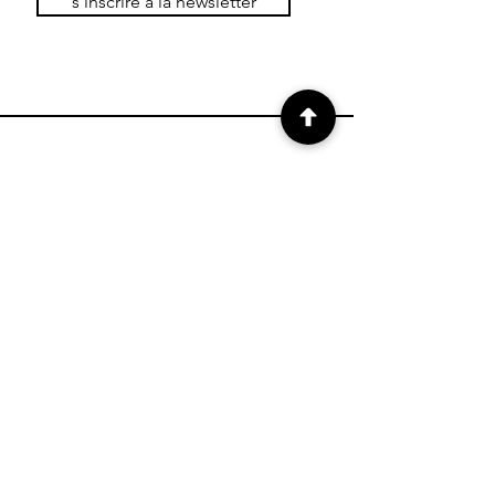
s'inscrire à la newsletter
BOUTIQUE
Boutique Matériel
Boutique Laine
Conditions générales
de vente
Modes de paiement
FAQ