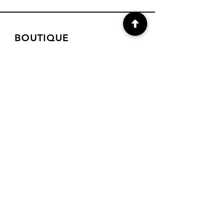
BOUTIQUE
Boutique Matériel
Boutique Laine
Conditions générales
de vente
Modes de paiement
FAQ
CONTACT
Laine.en.seine