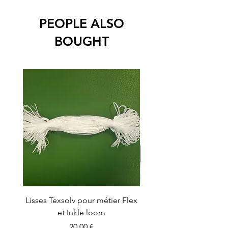
PEOPLE ALSO
BOUGHT
Lisses Texsolv pour métier Flex
Cadre d'ourdissage (6
et Inkle loom
Prix
20,00 €