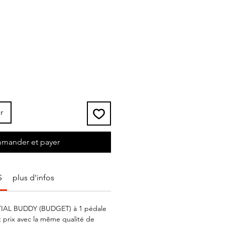
r
mander et payer
S
plus d'infos
NTIAL BUDDY (BUDGET) à 1 pédale
it prix avec la même qualité de