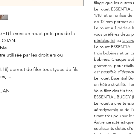
filage que les autre
Le rouet ESSENTIAL 
1:18) et un orifice de
de 12 mm permet au fi
Le rouet a 1 pédale l
 la version rouet petit prix de la
vous préférez deux p
e LOJAN.
pédales, ici
ou
la vers
Le rouet ESSENTIAL 
ble.
trois bobines et un c
e utilisée par les droitiers ou
bobines. Chaque bob
grammes, pour réalis
1:18) permet de filer tous types de fils
est possible d'étendr
es, ...
Le rouet Essential Bu
en hêtre stratifié. Il
LOJAN
Vous filez des fils fins
ESSENTIAL BUDDY (BU
Le rouet a une tensi
aérodynamique de l'é
tirant très peu sur le f
Autre caractéristique
coulissants dotés d'u