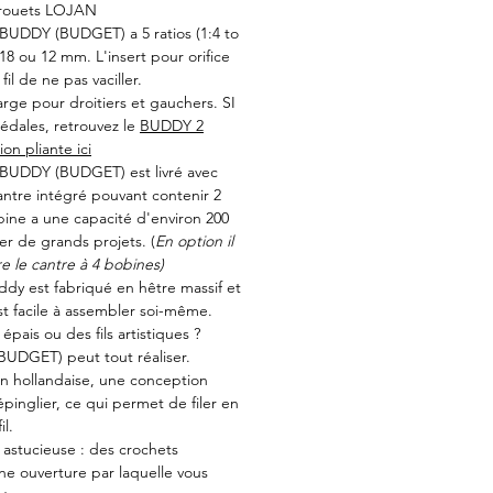
s rouets LOJAN
BUDDY (BUDGET) a 5 ratios (1:4 to
 18 ou 12 mm. L'insert pour orifice
l de ne pas vaciller.
arge pour droitiers et gauchers. SI
édales, retrouvez le
BUDDY 2
ion pliante ici
BUDDY (BUDGET) est livré avec
antre intégré pouvant contenir 2
ine a une capacité d'environ 200
er de grands projets. (
En option il
e le cantre à 4 bobines)
ddy est fabriqué en hêtre massif et
 est facile à assembler soi-même.
, épais ou des fils artistiques ?
DGET) peut tout réaliser.
on hollandaise, une conception
pinglier, ce qui permet de filer en
il.
 astucieuse : des crochets
ne ouverture par laquelle vous